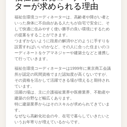
ターが求められる理由
福祉住環境コーディネーターは、高齢者や障がい者と
いった身体に不自由がある人たちが自宅で安全に、そ
して快適に住みやすく使い勝手の良い環境にするため
の提案をすることができます。
つまずかないように段差の解消やどのように手すりを
設置すればいいのかなど、その人に合った住まいのコ
ーディネートをケアマネジャーや建築士などと連携し
て行っていきます。
福祉住環境コーディネーターは1999年に東京商工会議
所が認定の民間資格でまだ認知度が高くないですが、
その資格を活かして活躍できる場が増えると期待され
ています。
活躍の場は、主に介護福祉業界や医療業界、不動産や
建築の分野など幅広くあります。
特に建築業界からはそのスキルが求められてきていま
す。
なぜなら高齢化社会の今、在宅で暮らしていきたいと
いうお年寄りが増えているからです。