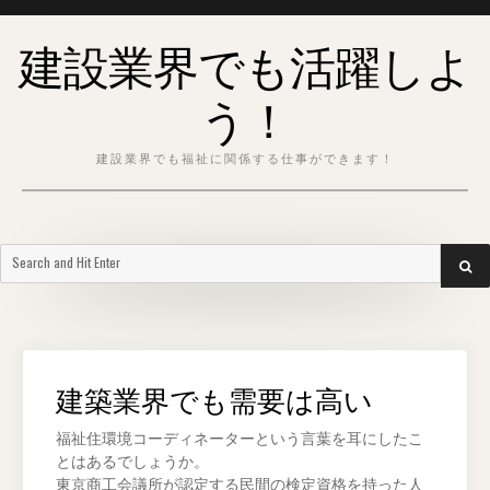
Skip
建設業界でも活躍しよ
to
content
う！
建設業界でも福祉に関係する仕事ができます！
Search
SEA
for:
建築業界でも需要は高い
福祉住環境コーディネーターという言葉を耳にしたこ
とはあるでしょうか。
東京商工会議所が認定する民間の検定資格を持った人